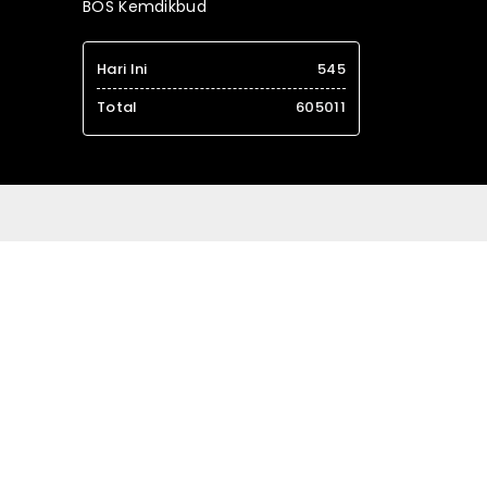
BOS Kemdikbud
Hari Ini
545
Total
605011