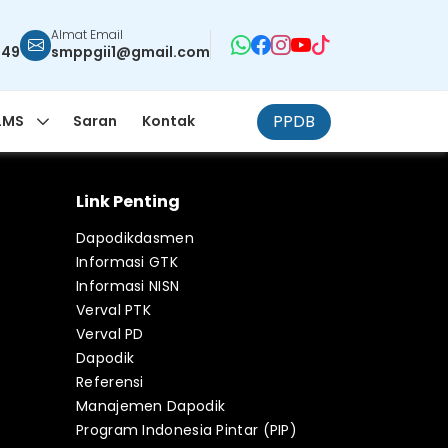
Almat Email
949
smppgii1@gmail.com
PPDB
LMS
Saran
Kontak
Link Penting
Dapodikdasmen
Informasi GTK
Informasi NISN
Verval PTK
Verval PD
Dapodik
Referensi
Manajemen Dapodik
Program Indonesia Pintar (PIP)