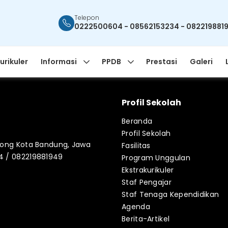
Telepon
0222500604 - 08562153234 - 082219881
urikuler
Informasi
PPDB
Prestasi
Galeri
Profil Sekolah
Beranda
Profil Sekolah
blong Kota Bandung, Jawa
Fasilitas
34 / 082219881949
Program Unggulan
Ekstrakurikuler
Staf Pengajar
Staf Tenaga Kependidikan
Agenda
Berita-Artikel