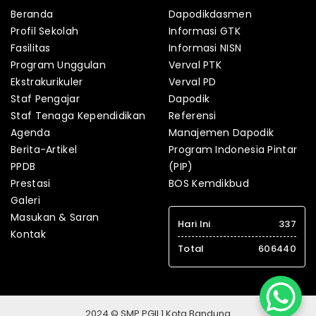
Beranda
Dapodikdasmen
Profil Sekolah
Informasi GTK
Fasilitas
Informasi NISN
Program Unggulan
Verval PTK
Ekstrakurikuler
Verval PD
Staf Pengajar
Dapodik
Staf Tenaga Kependidikan
Referensi
Agenda
Manajemen Dapodik
Berita-Artikel
Program Indonesia Pintar
PPDB
(PIP)
Prestasi
BOS Kemdikbud
Galeri
Masukan & Saran
Hari Ini
337
Kontak
Total
606440
2024 © SMP PGII 1 Kota Bandung