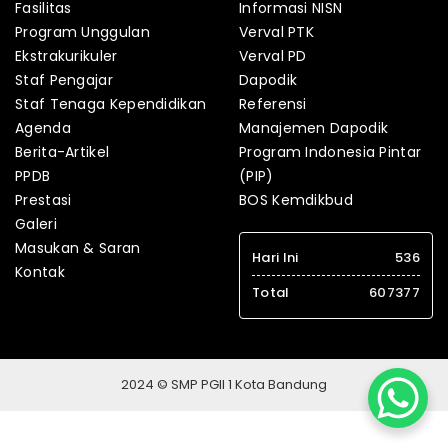
Fasilitas
Informasi NISN
Program Unggulan
Verval PTK
Ekstrakurikuler
Verval PD
Staf Pengajar
Dapodik
Staf Tenaga Kependidikan
Referensi
Agenda
Manajemen Dapodik
Berita-Artikel
Program Indonesia Pintar
PPDB
(PIP)
Prestasi
BOS Kemdikbud
Galeri
Masukan & Saran
Hari Ini
536
Kontak
Total
607377
2024 © SMP PGII 1 Kota Bandung