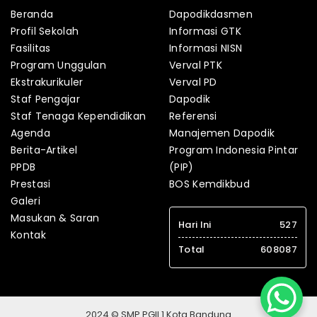
Beranda
Dapodikdasmen
Profil Sekolah
Informasi GTK
Fasilitas
Informasi NISN
Program Unggulan
Verval PTK
Ekstrakurikuler
Verval PD
Staf Pengajar
Dapodik
Staf Tenaga Kependidikan
Referensi
Agenda
Manajemen Dapodik
Berita-Artikel
Program Indonesia Pintar
PPDB
(PIP)
Prestasi
BOS Kemdikbud
Galeri
Masukan & Saran
Hari Ini
527
Kontak
Total
608087
2024 © SMP PGII 1 Kota Bandung