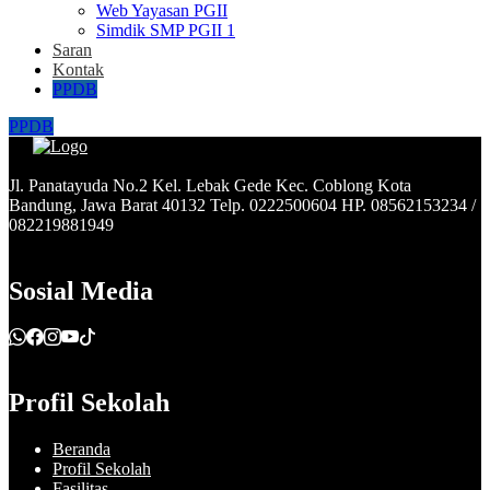
Web Yayasan PGII
Simdik SMP PGII 1
Saran
Kontak
PPDB
PPDB
Jl. Panatayuda No.2 Kel. Lebak Gede Kec. Coblong Kota
Bandung, Jawa Barat 40132 Telp. 0222500604 HP. 08562153234 /
082219881949
Sosial Media
Profil Sekolah
Beranda
Profil Sekolah
Fasilitas