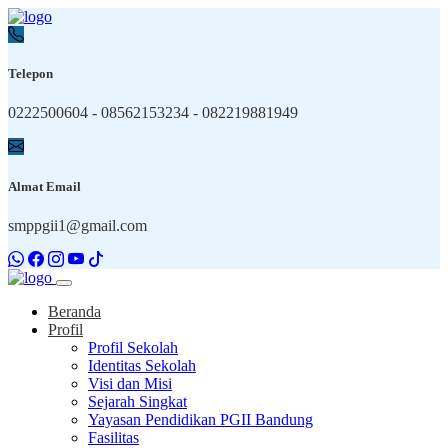
Telepon
0222500604 - 08562153234 - 082219881949
Almat Email
smppgii1@gmail.com
Beranda
Profil
Profil Sekolah
Identitas Sekolah
Visi dan Misi
Sejarah Singkat
Yayasan Pendidikan PGII Bandung
Fasilitas