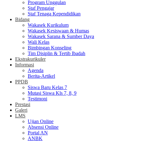
Program Unggulan
Staf Pengajar
Staf Tenaga Kependidikan
Bidang
Wakasek Kurikulum
Wakasek Kesiswaan & Humas
Wakasek Sarana & Sumber Daya
Wali Kelas
Bimbingan Konseling
Tim Disiplin & Tertib Ibadah
Ekstrakurikuler
Informasi
Agenda
Berita-Artikel
PPDB
Siswa Baru Kelas 7
Mutasi Siswa Kls 7, 8, 9
Testimoni
Prestasi
Galeri
LMS
Ujian Online
Absensi Online
Portal AN
ANBK