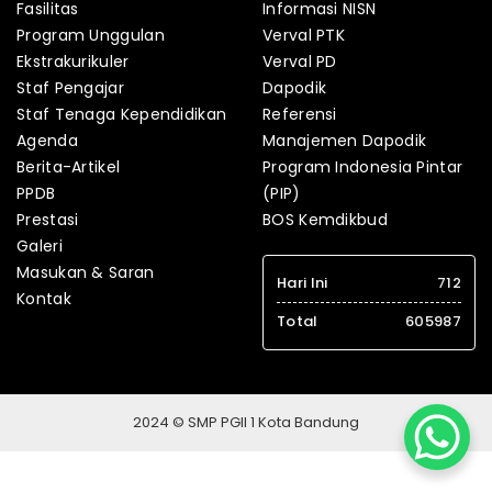
Fasilitas
Informasi NISN
Program Unggulan
Verval PTK
Ekstrakurikuler
Verval PD
Staf Pengajar
Dapodik
Staf Tenaga Kependidikan
Referensi
Agenda
Manajemen Dapodik
Berita-Artikel
Program Indonesia Pintar
PPDB
(PIP)
Prestasi
BOS Kemdikbud
Galeri
Masukan & Saran
Hari Ini
712
Kontak
Total
605987
2024 © SMP PGII 1 Kota Bandung