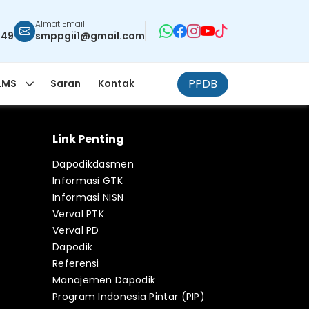
Almat Email
949
smppgii1@gmail.com
PPDB
LMS
Saran
Kontak
Link Penting
Dapodikdasmen
Informasi GTK
Informasi NISN
Verval PTK
Verval PD
Dapodik
Referensi
Manajemen Dapodik
Program Indonesia Pintar (PIP)