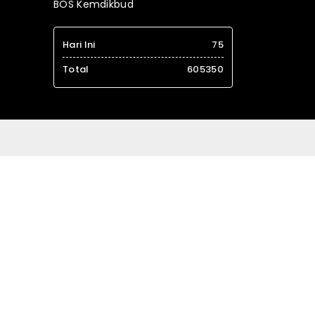
BOS Kemdikbud
Hari Ini
75
Total
605350