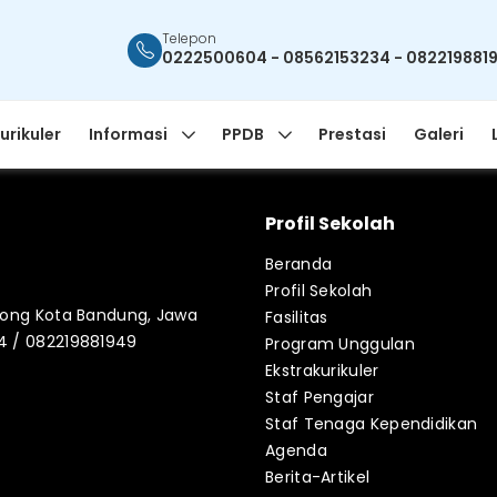
Telepon
0222500604 - 08562153234 - 082219881
urikuler
Informasi
PPDB
Prestasi
Galeri
Profil Sekolah
Beranda
Profil Sekolah
blong Kota Bandung, Jawa
Fasilitas
34 / 082219881949
Program Unggulan
Ekstrakurikuler
Staf Pengajar
Staf Tenaga Kependidikan
Agenda
Berita-Artikel