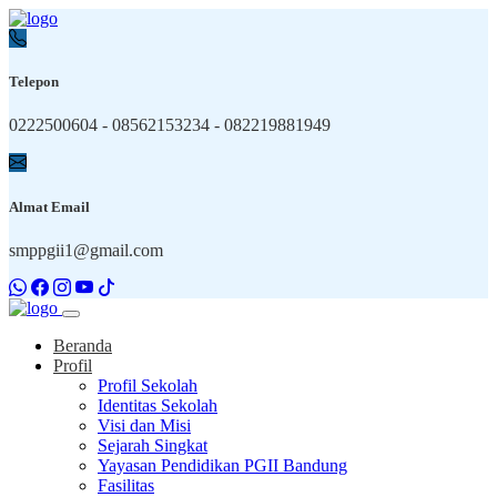
Telepon
0222500604 - 08562153234 - 082219881949
Almat Email
smppgii1@gmail.com
Beranda
Profil
Profil Sekolah
Identitas Sekolah
Visi dan Misi
Sejarah Singkat
Yayasan Pendidikan PGII Bandung
Fasilitas