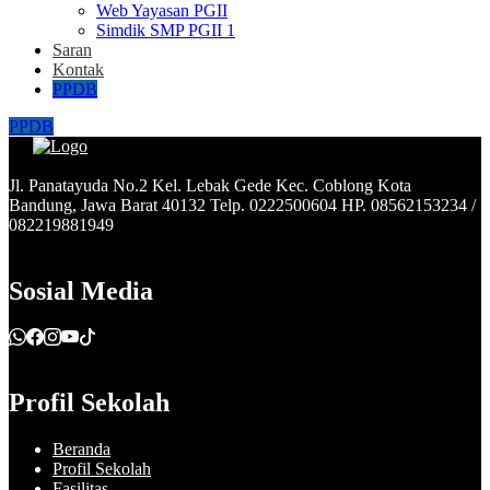
Web Yayasan PGII
Simdik SMP PGII 1
Saran
Kontak
PPDB
PPDB
Jl. Panatayuda No.2 Kel. Lebak Gede Kec. Coblong Kota
Bandung, Jawa Barat 40132 Telp. 0222500604 HP. 08562153234 /
082219881949
Sosial Media
Profil Sekolah
Beranda
Profil Sekolah
Fasilitas