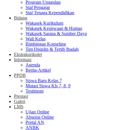
Program Unggulan
Staf Pengajar
Staf Tenaga Kependidikan
Bidang
Wakasek Kurikulum
Wakasek Kesiswaan & Humas
Wakasek Sarana & Sumber Daya
Wali Kelas
Bimbingan Konseling
Tim Disiplin & Tertib Ibadah
Ekstrakurikuler
Informasi
Agenda
Berita-Artikel
PPDB
Siswa Baru Kelas 7
Mutasi Siswa Kls 7, 8, 9
Testimoni
Prestasi
Galeri
LMS
Ujian Online
Absensi Online
Portal AN
ANBK