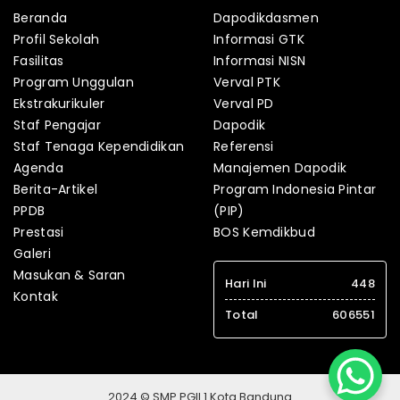
Beranda
Dapodikdasmen
Profil Sekolah
Informasi GTK
Fasilitas
Informasi NISN
Program Unggulan
Verval PTK
Ekstrakurikuler
Verval PD
Staf Pengajar
Dapodik
Staf Tenaga Kependidikan
Referensi
Agenda
Manajemen Dapodik
Berita-Artikel
Program Indonesia Pintar
PPDB
(PIP)
Prestasi
BOS Kemdikbud
Galeri
Masukan & Saran
Hari Ini
448
Kontak
Total
606551
2024 © SMP PGII 1 Kota Bandung