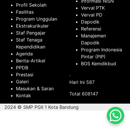
Informasi NISN
Profil Sekolah
Verval PTK
Fasilitas
Verval PD
Program Unggulan
Dapodik
Ekstrakurikuler
Referensi
Staf Pengajar
Manajemen
Staf Tenaga
Dapodik
Kependidikan
Program Indonesia
Agenda
Pintar (PIP)
Berita-Artikel
BOS Kemdikbud
PPDB
Prestasi
Galeri
Hari Ini
587
Masukan & Saran
Total
608147
Kontak
2024 © SMP PGII 1 Kota Bandung