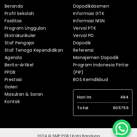
Beranda
Dapodikdasmen
Profil Sekolah
Informasi GTK
Fasilitas
Informasi NISN
Program Unggulan
Verval PTK
Ekstrakurikuler
Verval PD
Staf Pengajar
Dapodik
Staf Tenaga Kependidikan
Referensi
Agenda
Manajemen Dapodik
Berita-Artikel
Program Indonesia Pintar
PPDB
(PIP)
Prestasi
BOS Kemdikbud
Galeri
Masukan & Saran
Hari Ini
484
Kontak
Total
605759
2024 © SMP PGII 1 Kota Bandung