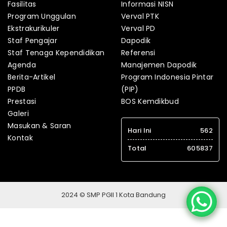
Fasilitas
Informasi NISN
Program Unggulan
Verval PTK
Ekstrakurikuler
Verval PD
Staf Pengajar
Dapodik
Staf Tenaga Kependidikan
Referensi
Agenda
Manajemen Dapodik
Berita-Artikel
Program Indonesia Pintar
PPDB
(PIP)
Prestasi
BOS Kemdikbud
Galeri
Masukan & Saran
Hari Ini
562
Kontak
Total
605837
2024 © SMP PGII 1 Kota Bandung