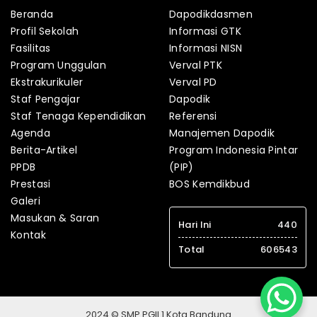
Beranda
Dapodikdasmen
Profil Sekolah
Informasi GTK
Fasilitas
Informasi NISN
Program Unggulan
Verval PTK
Ekstrakurikuler
Verval PD
Staf Pengajar
Dapodik
Staf Tenaga Kependidikan
Referensi
Agenda
Manajemen Dapodik
Berita-Artikel
Program Indonesia Pintar
PPDB
(PIP)
Prestasi
BOS Kemdikbud
Galeri
Masukan & Saran
Hari Ini
440
Kontak
Total
606543
2024 © SMP PGII 1 Kota Bandung