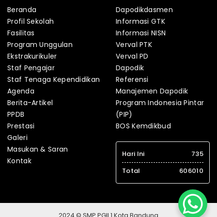
Beranda
Dapodikdasmen
Profil Sekolah
Informasi GTK
Fasilitas
Informasi NISN
Program Unggulan
Verval PTK
Ekstrakurikuler
Verval PD
Staf Pengajar
Dapodik
Staf Tenaga Kependidikan
Referensi
Agenda
Manajemen Dapodik
Berita-Artikel
Program Indonesia Pintar
PPDB
(PIP)
Prestasi
BOS Kemdikbud
Galeri
Masukan & Saran
Hari Ini
735
Kontak
Total
606010
2024 © SMP PGII 1 Kota Bandung