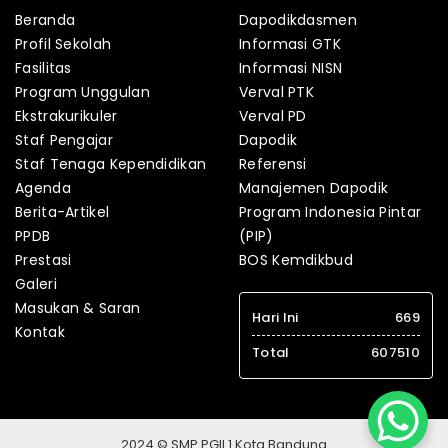
Beranda
Dapodikdasmen
Profil Sekolah
Informasi GTK
Fasilitas
Informasi NISN
Program Unggulan
Verval PTK
Ekstrakurikuler
Verval PD
Staf Pengajar
Dapodik
Staf Tenaga Kependidikan
Referensi
Agenda
Manajemen Dapodik
Berita-Artikel
Program Indonesia Pintar
PPDB
(PIP)
Prestasi
BOS Kemdikbud
Galeri
Masukan & Saran
Hari Ini
669
Kontak
Total
607510
2024 © SMP PGII 1 Kota Bandung