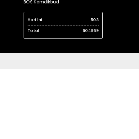
BOS Kemdikbud
Hari Ini
503
Total
604969