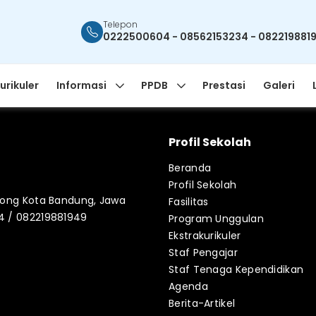
Telepon
0222500604 - 08562153234 - 082219881
urikuler
Informasi
PPDB
Prestasi
Galeri
Profil Sekolah
Beranda
Profil Sekolah
blong Kota Bandung, Jawa
Fasilitas
34 / 082219881949
Program Unggulan
Ekstrakurikuler
Staf Pengajar
Staf Tenaga Kependidikan
Agenda
Berita-Artikel