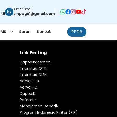
Almat Email
949
smppgii1@gmail.com
PPDB
LMS
Saran
Kontak
Link Penting
Dapodikdasmen
Informasi GTK
Informasi NISN
Verval PTK
Verval PD
Dapodik
Referensi
Manajemen Dapodik
Program Indonesia Pintar (PIP)