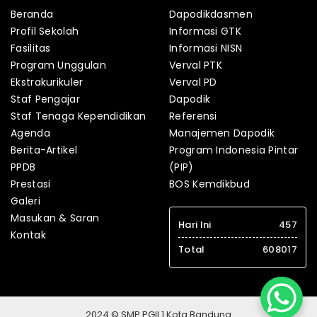
Beranda
Dapodikdasmen
Profil Sekolah
Informasi GTK
Fasilitas
Informasi NISN
Program Unggulan
Verval PTK
Ekstrakurikuler
Verval PD
Staf Pengajar
Dapodik
Staf Tenaga Kependidikan
Referensi
Agenda
Manajemen Dapodik
Berita-Artikel
Program Indonesia Pintar
PPDB
(PIP)
Prestasi
BOS Kemdikbud
Galeri
Masukan & Saran
Hari Ini
457
Kontak
Total
608017
2024 © SMP PGII 1 Kota Bandung