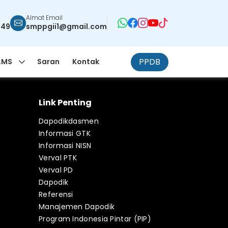
Almat Email
949
smppgii1@gmail.com
PPDB
LMS
Saran
Kontak
Link Penting
Dapodikdasmen
Informasi GTK
Informasi NISN
Verval PTK
Verval PD
Dapodik
Referensi
Manajemen Dapodik
Program Indonesia Pintar (PIP)