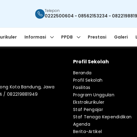
Telepon
0222500604 - 08562153234 - 082219881
urikuler
Informasi
PPDB
Prestasi
Galeri
Profil Sekolah
Beranda
Profil Sekolah
blong Kota Bandung, Jawa
Fasilitas
34 / 082219881949
Program Unggulan
Ekstrakurikuler
Staf Pengajar
Staf Tenaga Kependidikan
Agenda
Berita-Artikel