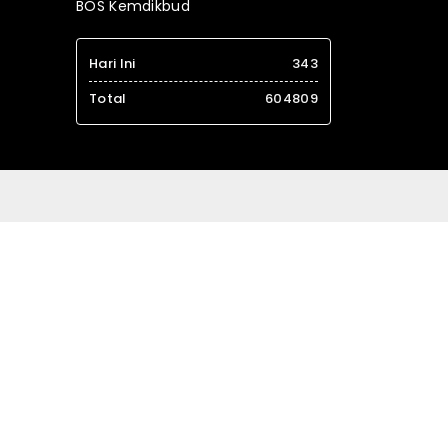
BOS Kemdikbud
Hari Ini
343
Total
604809