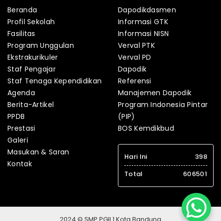
Beranda
Dapodikdasmen
Profil Sekolah
Informasi GTK
Fasilitas
Informasi NISN
Program Unggulan
Verval PTK
Ekstrakurikuler
Verval PD
Staf Pengajar
Dapodik
Staf Tenaga Kependidikan
Referensi
Agenda
Manajemen Dapodik
Berita-Artikel
Program Indonesia Pintar
PPDB
(PIP)
Prestasi
BOS Kemdikbud
Galeri
Masukan & Saran
Hari Ini
398
Kontak
Total
606501
2024 © SMP PGII 1 Kota Bandung