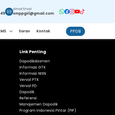
Almat Email
949
smppgii1@gmail.com
PPDB
LMS
Saran
Kontak
Link Penting
Dapodikdasmen
Informasi GTK
Informasi NISN
Verval PTK
Verval PD
Dapodik
Referensi
Manajemen Dapodik
Program Indonesia Pintar (PIP)