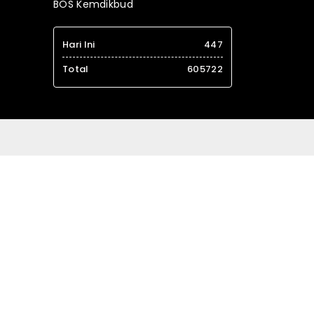
BOS Kemdikbud
Hari Ini
447
Total
605722