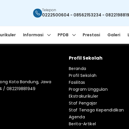
Telepon
0222500604 - 08562153234 - 082219881
urikuler
Informasi
PPDB
Prestasi
Galeri
Profil Sekolah
Beranda
Profil Sekolah
blong Kota Bandung, Jawa
Fasilitas
34 / 082219881949
Program Unggulan
Ekstrakurikuler
Staf Pengajar
Staf Tenaga Kependidikan
Agenda
Berita-Artikel