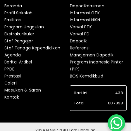
Beranda
Dapodikdasmen
Profil Sekolah
Informasi GTK
Fasilitas
Informasi NISN
Program Unggulan
Verval PTK
Ekstrakurikuler
Verval PD
Staf Pengajar
Dapodik
Staf Tenaga Kependidikan
Referensi
Agenda
Manajemen Dapodik
Berita-Artikel
Program Indonesia Pintar
PPDB
(PIP)
Prestasi
BOS Kemdikbud
Galeri
Masukan & Saran
Hari Ini
438
Kontak
Total
607998
2024 © SMP PGII 1 Kota Bandung