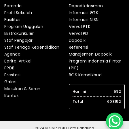
Beranda
Dapodikdasmen
Profil Sekolah
Informasi GTK
Fasilitas
Informasi NISN
Program Unggulan
Verval PTK
Ekstrakurikuler
Verval PD
Staf Pengajar
Dapodik
Staf Tenaga Kependidikan
Referensi
Agenda
Manajemen Dapodik
Berita-Artikel
Program Indonesia Pintar
PPDB
(PIP)
Prestasi
BOS Kemdikbud
Galeri
Masukan & Saran
Hari Ini
592
Kontak
Total
608152
2024 © SMP PGII 1 Kota Bandung