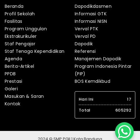
Beranda
Dapodikdasmen
Profil Sekolah
Informasi GTK
Fasilitas
Informasi NISN
Program Unggulan
Verval PTK
Ekstrakurikuler
Verval PD
Staf Pengajar
Dapodik
Staf Tenaga Kependidikan
Referensi
Agenda
Manajemen Dapodik
Berita-Artikel
Program Indonesia Pintar
PPDB
(PIP)
Prestasi
BOS Kemdikbud
Galeri
Masukan & Saran
Hari Ini
17
Kontak
Total
605292
2024 © SMP PGII 1 Kota Bandung