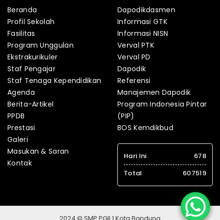
Beranda
Dapodikdasmen
Profil Sekolah
Informasi GTK
Fasilitas
Informasi NISN
Program Unggulan
Verval PTK
Ekstrakurikuler
Verval PD
Staf Pengajar
Dapodik
Staf Tenaga Kependidikan
Referensi
Agenda
Manajemen Dapodik
Berita-Artikel
Program Indonesia Pintar
PPDB
(PIP)
Prestasi
BOS Kemdikbud
Galeri
Masukan & Saran
Hari Ini
678
Kontak
Total
607519
2024 © SMP PGII 1 Kota Bandung