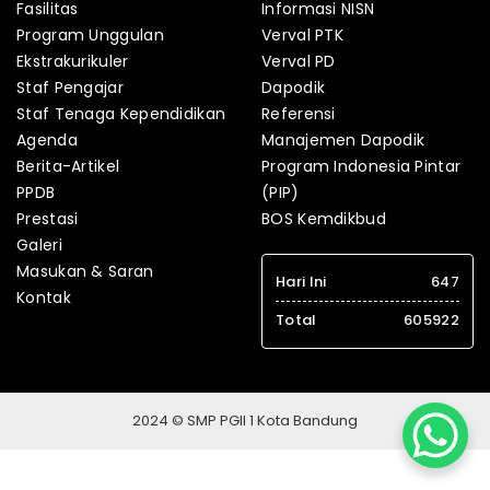
Fasilitas
Informasi NISN
Program Unggulan
Verval PTK
Ekstrakurikuler
Verval PD
Staf Pengajar
Dapodik
Staf Tenaga Kependidikan
Referensi
Agenda
Manajemen Dapodik
Berita-Artikel
Program Indonesia Pintar
PPDB
(PIP)
Prestasi
BOS Kemdikbud
Galeri
Masukan & Saran
Hari Ini
647
Kontak
Total
605922
2024 © SMP PGII 1 Kota Bandung