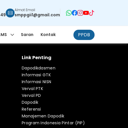
Almat Email
949
smppgii1@gmail.com
PPDB
LMS
Saran
Kontak
Link Penting
Dapodikdasmen
Informasi GTK
Informasi NISN
Verval PTK
Verval PD
Dapodik
Referensi
Manajemen Dapodik
Program Indonesia Pintar (PIP)