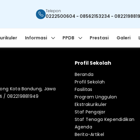
Telepon
0222500604 - 08562153234 - 082219881
urikuler
Informasi
PPDB
Prestasi
Galeri
Profil Sekolah
Beranda
Profil Sekolah
blong Kota Bandung, Jawa
Fasilitas
34 / 082219881949
Program Unggulan
Ekstrakurikuler
Staf Pengajar
Staf Tenaga Kependidikan
Agenda
Berita-Artikel