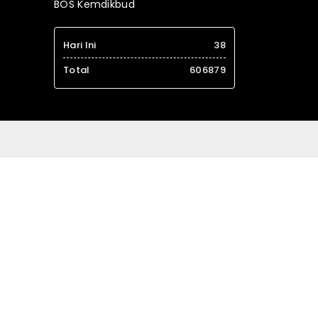
BOS Kemdikbud
Hari Ini
38
Total
606879