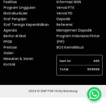
Fasilitas
Informasi NISN
Program Unggulan
Verval PTK
Ekstrakurikuler
Verval PD
Staf Pengajar
Dapodik
Staf Tenaga Kependidikan
Referensi
Agenda
Manajemen Dapodik
Berita-Artikel
Program Indonesia Pintar
PPDB
(PIP)
Prestasi
BOS Kemdikbud
Galeri
Masukan & Saran
Hari Ini
495
Kontak
Total
606598
2024 © SMP PGII 1 Kota Bandung