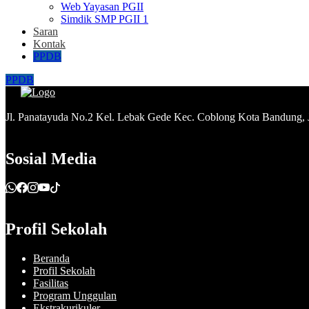
Web Yayasan PGII
Simdik SMP PGII 1
Saran
Kontak
PPDB
PPDB
Jl. Panatayuda No.2 Kel. Lebak Gede Kec. Coblong Kota Bandung,
Sosial Media
Profil Sekolah
Beranda
Profil Sekolah
Fasilitas
Program Unggulan
Ekstrakurikuler