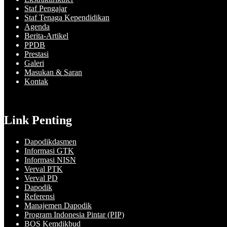
Staf Pengajar
Staf Tenaga Kependidikan
Agenda
Berita-Artikel
PPDB
Prestasi
Galeri
Masukan & Saran
Kontak
Link Penting
Dapodikdasmen
Informasi GTK
Informasi NISN
Verval PTK
Verval PD
Dapodik
Referensi
Manajemen Dapodik
Program Indonesia Pintar (PIP)
BOS Kemdikbud