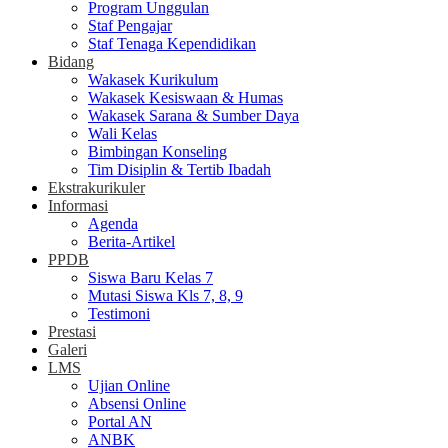
Program Unggulan
Staf Pengajar
Staf Tenaga Kependidikan
Bidang
Wakasek Kurikulum
Wakasek Kesiswaan & Humas
Wakasek Sarana & Sumber Daya
Wali Kelas
Bimbingan Konseling
Tim Disiplin & Tertib Ibadah
Ekstrakurikuler
Informasi
Agenda
Berita-Artikel
PPDB
Siswa Baru Kelas 7
Mutasi Siswa Kls 7, 8, 9
Testimoni
Prestasi
Galeri
LMS
Ujian Online
Absensi Online
Portal AN
ANBK