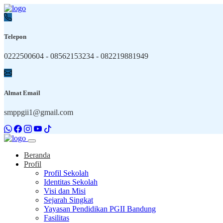
Telepon
0222500604 - 08562153234 - 082219881949
Almat Email
smppgii1@gmail.com
Beranda
Profil
Profil Sekolah
Identitas Sekolah
Visi dan Misi
Sejarah Singkat
Yayasan Pendidikan PGII Bandung
Fasilitas