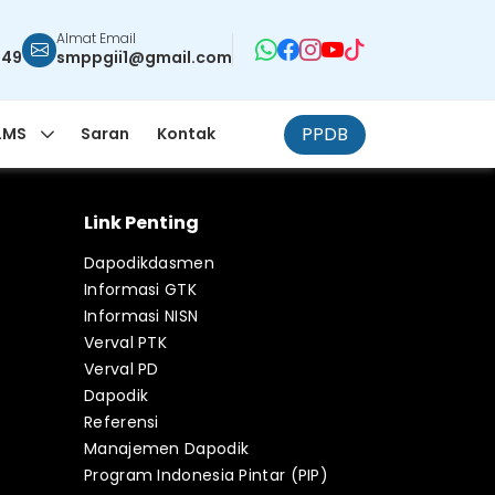
Almat Email
949
smppgii1@gmail.com
PPDB
LMS
Saran
Kontak
Link Penting
Dapodikdasmen
Informasi GTK
Informasi NISN
Verval PTK
Verval PD
Dapodik
Referensi
Manajemen Dapodik
Program Indonesia Pintar (PIP)