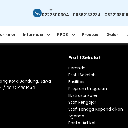
Telepon
0222500604 - 08562153234 - 082219881
urikuler
Informasi
PPDB
Prestasi
Galeri
Profil Sekolah
Beranda
Profil Sekolah
blong Kota Bandung, Jawa
Fasilitas
34 / 082219881949
Program Unggulan
Ekstrakurikuler
Staf Pengajar
Staf Tenaga Kependidikan
Agenda
Berita-Artikel