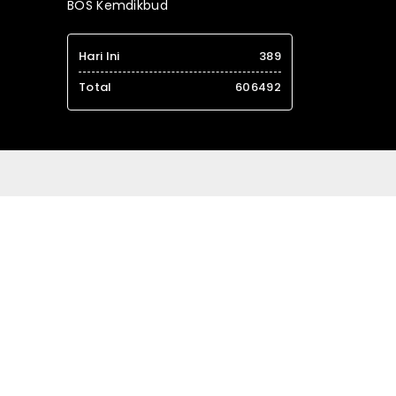
BOS Kemdikbud
Hari Ini
389
Total
606492