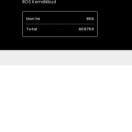
BOS Kemdikbud
Hari Ini
656
Total
606759