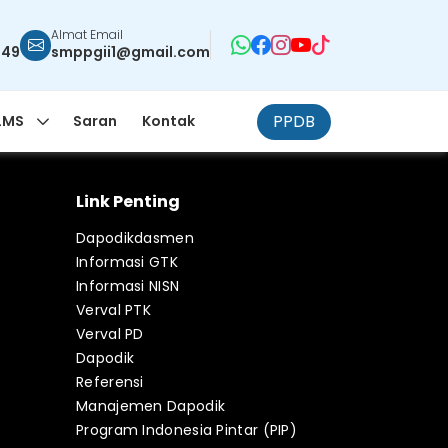
Almat Email
949
smppgii1@gmail.com
PPDB
LMS
Saran
Kontak
Link Penting
Dapodikdasmen
Informasi GTK
Informasi NISN
Verval PTK
Verval PD
Dapodik
Referensi
Manajemen Dapodik
Program Indonesia Pintar (PIP)