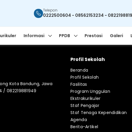
Telepon
0222500604 - 08562153234 - 082219881
urikuler
Informasi
PPDB
Prestasi
Galeri
Profil Sekolah
Beranda
Profil Sekolah
blong Kota Bandung, Jawa
Fasilitas
34 / 082219881949
Program Unggulan
Ekstrakurikuler
Staf Pengajar
Staf Tenaga Kependidikan
Agenda
Berita-Artikel