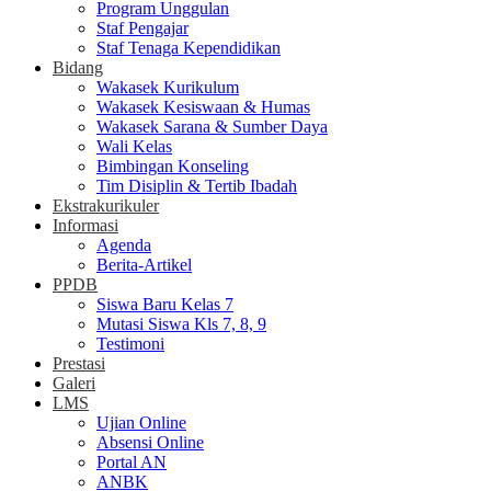
Program Unggulan
Staf Pengajar
Staf Tenaga Kependidikan
Bidang
Wakasek Kurikulum
Wakasek Kesiswaan & Humas
Wakasek Sarana & Sumber Daya
Wali Kelas
Bimbingan Konseling
Tim Disiplin & Tertib Ibadah
Ekstrakurikuler
Informasi
Agenda
Berita-Artikel
PPDB
Siswa Baru Kelas 7
Mutasi Siswa Kls 7, 8, 9
Testimoni
Prestasi
Galeri
LMS
Ujian Online
Absensi Online
Portal AN
ANBK