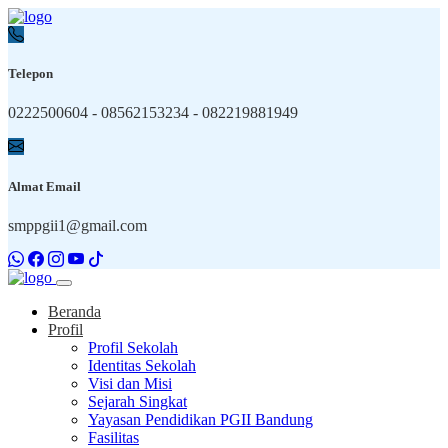
Telepon
0222500604 - 08562153234 - 082219881949
Almat Email
smppgii1@gmail.com
Beranda
Profil
Profil Sekolah
Identitas Sekolah
Visi dan Misi
Sejarah Singkat
Yayasan Pendidikan PGII Bandung
Fasilitas