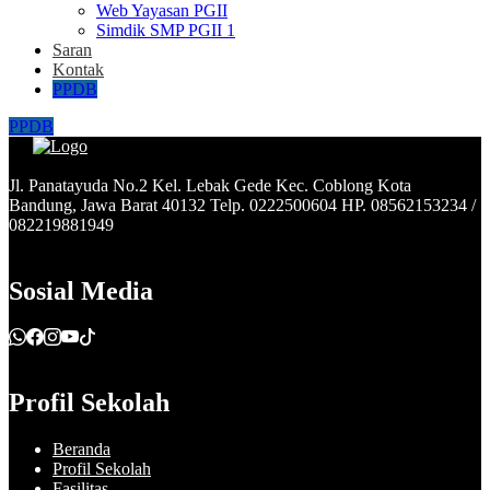
Web Yayasan PGII
Simdik SMP PGII 1
Saran
Kontak
PPDB
PPDB
Jl. Panatayuda No.2 Kel. Lebak Gede Kec. Coblong Kota
Bandung, Jawa Barat 40132 Telp. 0222500604 HP. 08562153234 /
082219881949
Sosial Media
Profil Sekolah
Beranda
Profil Sekolah
Fasilitas