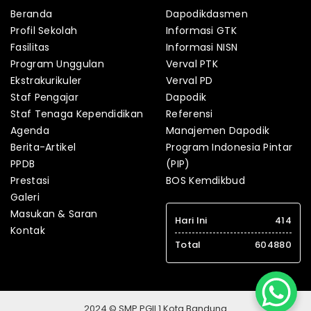
Beranda
Dapodikdasmen
Profil Sekolah
Informasi GTK
Fasilitas
Informasi NISN
Program Unggulan
Verval PTK
Ekstrakurikuler
Verval PD
Staf Pengajar
Dapodik
Staf Tenaga Kependidikan
Referensi
Agenda
Manajemen Dapodik
Berita-Artikel
Program Indonesia Pintar
PPDB
(PIP)
Prestasi
BOS Kemdikbud
Galeri
Masukan & Saran
Hari Ini
414
Kontak
Total
604880
2024 © SMP PGII 1 Kota Bandung