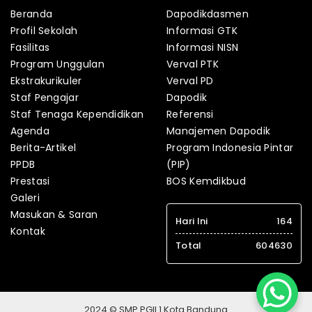
Beranda
Dapodikdasmen
Profil Sekolah
Informasi GTK
Fasilitas
Informasi NISN
Program Unggulan
Verval PTK
Ekstrakurikuler
Verval PD
Staf Pengajar
Dapodik
Staf Tenaga Kependidikan
Referensi
Agenda
Manajemen Dapodik
Berita-Artikel
Program Indonesia Pintar
PPDB
(PIP)
Prestasi
BOS Kemdikbud
Galeri
Masukan & Saran
Hari Ini
164
Kontak
Total
604630
2024 © SMP PGII 1 Kota Bandung