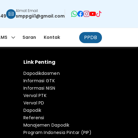
Almat Email
949
smppgii1@gmail.com
PPDB
LMS
Saran
Kontak
Link Penting
Dapodikdasmen
Informasi GTK
Informasi NISN
Verval PTK
Verval PD
Dapodik
Referensi
Manajemen Dapodik
Program Indonesia Pintar (PIP)