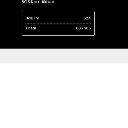
BOS Kemdikbud
Hari Ini
624
Total
607465