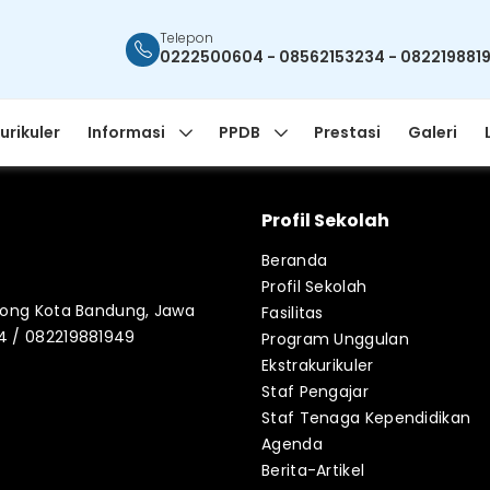
Telepon
0222500604 - 08562153234 - 082219881
urikuler
Informasi
PPDB
Prestasi
Galeri
Profil Sekolah
Beranda
Profil Sekolah
blong Kota Bandung, Jawa
Fasilitas
34 / 082219881949
Program Unggulan
Ekstrakurikuler
Staf Pengajar
Staf Tenaga Kependidikan
Agenda
Berita-Artikel