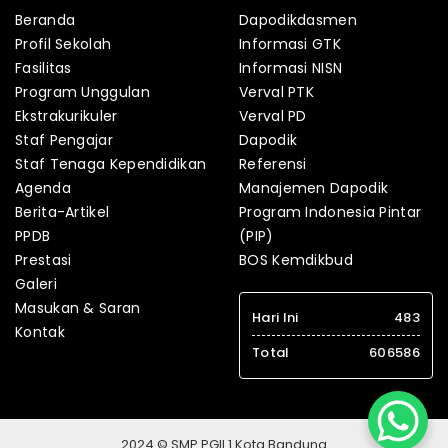
Beranda
Dapodikdasmen
Profil Sekolah
Informasi GTK
Fasilitas
Informasi NISN
Program Unggulan
Verval PTK
Ekstrakurikuler
Verval PD
Staf Pengajar
Dapodik
Staf Tenaga Kependidikan
Referensi
Agenda
Manajemen Dapodik
Berita-Artikel
Program Indonesia Pintar
PPDB
(PIP)
Prestasi
BOS Kemdikbud
Galeri
Masukan & Saran
Hari Ini
483
Kontak
Total
606586
2024 © SMP PGII 1 Kota Bandung