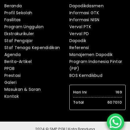
Beranda
Dapodikdasmen
Profil Sekolah
Informasi GTK
Fasilitas
Informasi NISN
Program Unggulan
Verval PTK
Ekstrakurikuler
Verval PD
Staf Pengajar
Dapodik
Staf Tenaga Kependidikan
Referensi
Agenda
Manajemen Dapodik
Berita-Artikel
Program Indonesia Pintar
PPDB
(PIP)
Prestasi
BOS Kemdikbud
Galeri
Masukan & Saran
Hari Ini
169
Kontak
Total
607010
2024 © SMP PGII 1 Kota Bandung