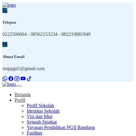
Telepon
0222500604 - 08562153234 - 082219881949
Almat Email
smppgii1@gmail.com
Beranda
Profil
Profil Sekolah
Identitas Sekolah
Visi dan Misi
Sejarah Singkat
Yayasan Pendidikan PGII Bandung
Fasilitas