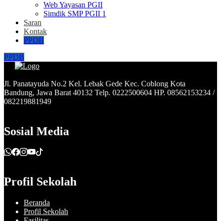
Web Yayasan PGII
Simdik SMP PGII 1
Saran
Kontak
PPDB
PPDB
Jl. Panatayuda No.2 Kel. Lebak Gede Kec. Coblong Kota
Bandung, Jawa Barat 40132 Telp. 0222500604 HP. 08562153234 /
082219881949
Sosial Media
Profil Sekolah
Beranda
Profil Sekolah
Fasilitas