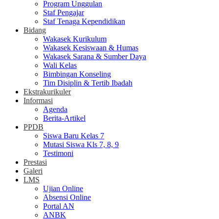
Program Unggulan
Staf Pengajar
Staf Tenaga Kependidikan
Bidang
Wakasek Kurikulum
Wakasek Kesiswaan & Humas
Wakasek Sarana & Sumber Daya
Wali Kelas
Bimbingan Konseling
Tim Disiplin & Tertib Ibadah
Ekstrakurikuler
Informasi
Agenda
Berita-Artikel
PPDB
Siswa Baru Kelas 7
Mutasi Siswa Kls 7, 8, 9
Testimoni
Prestasi
Galeri
LMS
Ujian Online
Absensi Online
Portal AN
ANBK