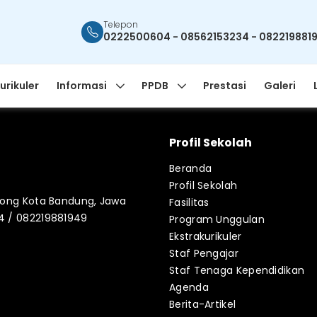
Telepon
0222500604 - 08562153234 - 082219881
urikuler
Informasi
PPDB
Prestasi
Galeri
Profil Sekolah
Beranda
Profil Sekolah
blong Kota Bandung, Jawa
Fasilitas
34 / 082219881949
Program Unggulan
Ekstrakurikuler
Staf Pengajar
Staf Tenaga Kependidikan
Agenda
Berita-Artikel