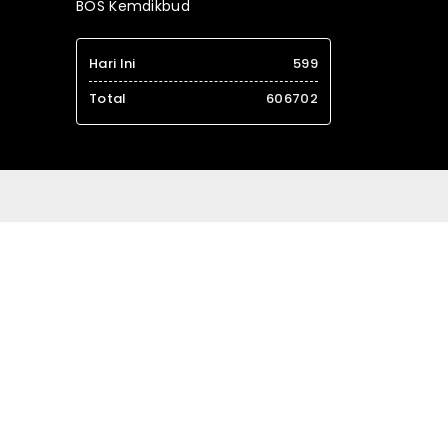
BOS Kemdikbud
Hari Ini
599
Total
606702