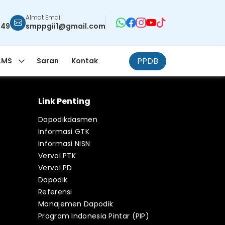
Almat Email
949
smppgii1@gmail.com
PPDB
LMS
Saran
Kontak
Link Penting
Dapodikdasmen
Informasi GTK
Informasi NISN
Verval PTK
Verval PD
Dapodik
Referensi
Manajemen Dapodik
Program Indonesia Pintar (PIP)