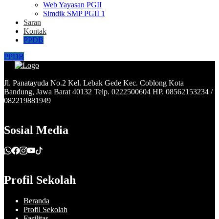
Web Yayasan PGII
Simdik SMP PGII 1
Saran
Kontak
PPDB
PPDB
Jl. Panatayuda No.2 Kel. Lebak Gede Kec. Coblong Kota
Bandung, Jawa Barat 40132 Telp. 0222500604 HP. 08562153234 /
082219881949
Sosial Media
Profil Sekolah
Beranda
Profil Sekolah
Fasilitas