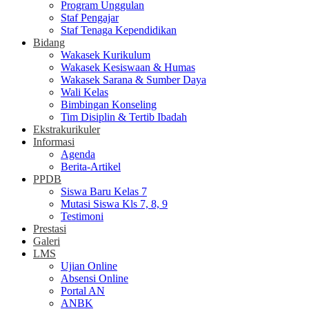
Program Unggulan
Staf Pengajar
Staf Tenaga Kependidikan
Bidang
Wakasek Kurikulum
Wakasek Kesiswaan & Humas
Wakasek Sarana & Sumber Daya
Wali Kelas
Bimbingan Konseling
Tim Disiplin & Tertib Ibadah
Ekstrakurikuler
Informasi
Agenda
Berita-Artikel
PPDB
Siswa Baru Kelas 7
Mutasi Siswa Kls 7, 8, 9
Testimoni
Prestasi
Galeri
LMS
Ujian Online
Absensi Online
Portal AN
ANBK