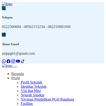
Telepon
0222500604 - 08562153234 - 082219881949
Almat Email
smppgii1@gmail.com
Beranda
Profil
Profil Sekolah
Identitas Sekolah
Visi dan Misi
Sejarah Singkat
Yayasan Pendidikan PGII Bandung
Fasilitas