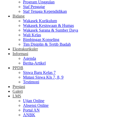
Program Unggulan
Staf Pengajar
Staf Tenaga Kependidikan
Bidang
Wakasek Kurikulum
Wakasek Kesiswaan & Humas
Wakasek Sarana & Sumber Daya
Wali Kelas
Bimbingan Konseling
Tim Disiplin & Tertib Ibadah
Ekstrakurikuler
Informasi
Agenda
Berita-Artikel
PPDB
Siswa Baru Kelas 7
Mutasi Siswa Kls 7, 8, 9
Testimoni
Prestasi
Galeri
LMS
Ujian Online
Absensi Online
Portal AN
ANBK