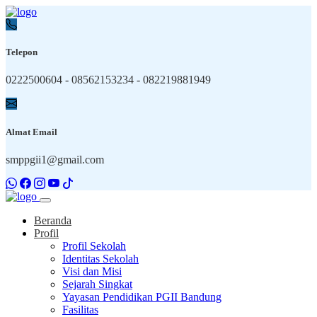
Telepon
0222500604 - 08562153234 - 082219881949
Almat Email
smppgii1@gmail.com
Beranda
Profil
Profil Sekolah
Identitas Sekolah
Visi dan Misi
Sejarah Singkat
Yayasan Pendidikan PGII Bandung
Fasilitas