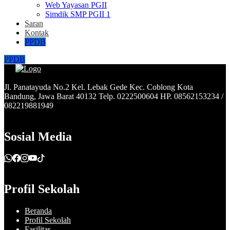
Web Yayasan PGII
Simdik SMP PGII 1
Saran
Kontak
PPDB
PPDB
Jl. Panatayuda No.2 Kel. Lebak Gede Kec. Coblong Kota
Bandung, Jawa Barat 40132 Telp. 0222500604 HP. 08562153234 /
082219881949
Sosial Media
Profil Sekolah
Beranda
Profil Sekolah
Fasilitas