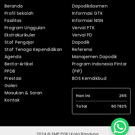
Beranda
Dapodikdasmen
Profil Sekolah
Informasi GTK
Fasilitas
Informasi NISN
Program Unggulan
Verval PTK
Ekstrakurikuler
Verval PD
Staf Pengajar
Dapodik
Staf Tenaga Kependidikan
Referensi
Agenda
Manajemen Dapodik
Berita-Artikel
Program Indonesia Pintar
PPDB
(PIP)
Prestasi
BOS Kemdikbud
Galeri
Masukan & Saran
Hari Ini
265
Kontak
Total
607825
2024 © SMP PGII 1 Kota Bandung