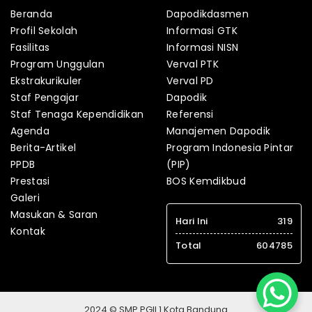
Beranda
Dapodikdasmen
Profil Sekolah
Informasi GTK
Fasilitas
Informasi NISN
Program Unggulan
Verval PTK
Ekstrakurikuler
Verval PD
Staf Pengajar
Dapodik
Staf Tenaga Kependidikan
Referensi
Agenda
Manajemen Dapodik
Berita-Artikel
Program Indonesia Pintar
PPDB
(PIP)
Prestasi
BOS Kemdikbud
Galeri
Masukan & Saran
Hari Ini
319
Kontak
Total
604785
2024 © SMP PGII 1 Kota Bandung