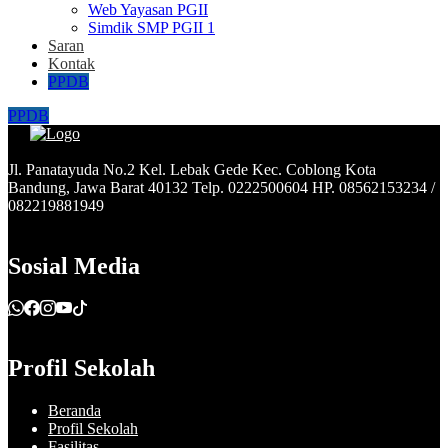
Web Yayasan PGII
Simdik SMP PGII 1
Saran
Kontak
PPDB
PPDB
Jl. Panatayuda No.2 Kel. Lebak Gede Kec. Coblong Kota
Bandung, Jawa Barat 40132 Telp. 0222500604 HP. 08562153234 /
082219881949
Sosial Media
Profil Sekolah
Beranda
Profil Sekolah
Fasilitas