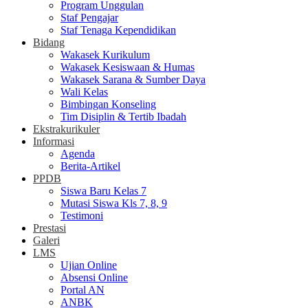
Program Unggulan
Staf Pengajar
Staf Tenaga Kependidikan
Bidang
Wakasek Kurikulum
Wakasek Kesiswaan & Humas
Wakasek Sarana & Sumber Daya
Wali Kelas
Bimbingan Konseling
Tim Disiplin & Tertib Ibadah
Ekstrakurikuler
Informasi
Agenda
Berita-Artikel
PPDB
Siswa Baru Kelas 7
Mutasi Siswa Kls 7, 8, 9
Testimoni
Prestasi
Galeri
LMS
Ujian Online
Absensi Online
Portal AN
ANBK