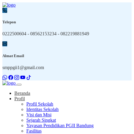
Telepon
0222500604 - 08562153234 - 082219881949
Almat Email
smppgii1@gmail.com
Beranda
Profil
Profil Sekolah
Identitas Sekolah
Visi dan Misi
Sejarah Singkat
Yayasan Pendidikan PGII Bandung
Fasilitas