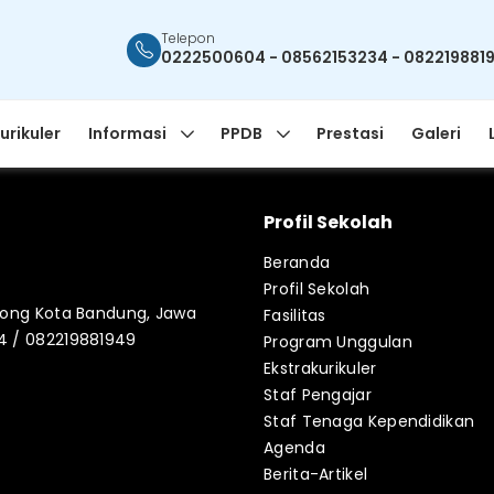
Telepon
0222500604 - 08562153234 - 082219881
urikuler
Informasi
PPDB
Prestasi
Galeri
Profil Sekolah
Beranda
Profil Sekolah
blong Kota Bandung, Jawa
Fasilitas
34 / 082219881949
Program Unggulan
Ekstrakurikuler
Staf Pengajar
Staf Tenaga Kependidikan
Agenda
Berita-Artikel