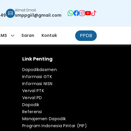
Almat Email
949
smppgii1@gmail.com
PPDB
LMS
Saran
Kontak
Link Penting
Dapodikdasmen
Informasi GTK
Informasi NISN
Verval PTK
Verval PD
Dapodik
Referensi
Manajemen Dapodik
Program Indonesia Pintar (PIP)