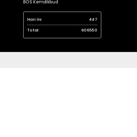
BOS Kemdikbud
Hari Ini
447
Total
606550