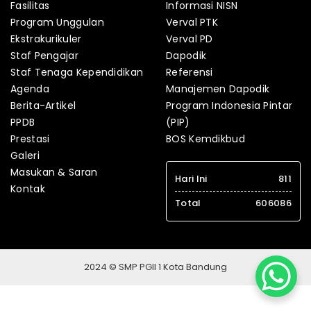
Fasilitas
Informasi NISN
Program Unggulan
Verval PTK
Ekstrakurikuler
Verval PD
Staf Pengajar
Dapodik
Staf Tenaga Kependidikan
Referensi
Agenda
Manajemen Dapodik
Berita-Artikel
Program Indonesia Pintar
PPDB
(PIP)
Prestasi
BOS Kemdikbud
Galeri
Masukan & Saran
Hari Ini
811
Kontak
Total
606086
2024 © SMP PGII 1 Kota Bandung