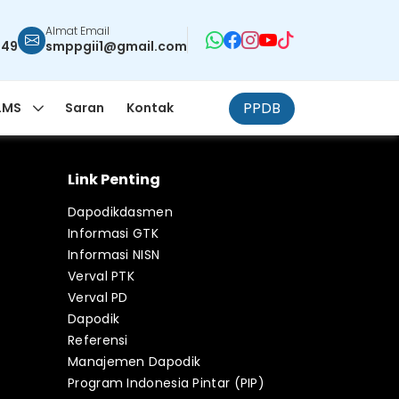
Almat Email
949
smppgii1@gmail.com
PPDB
LMS
Saran
Kontak
Link Penting
Dapodikdasmen
Informasi GTK
Informasi NISN
Verval PTK
Verval PD
Dapodik
Referensi
Manajemen Dapodik
Program Indonesia Pintar (PIP)