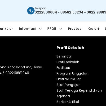
Telepon
0222500604 - 08562153234 - 082219881
urikuler
Informasi
PPDB
Prestasi
Galeri
Profil Sekolah
Beranda
Profil Sekolah
blong Kota Bandung, Jawa
Fasilitas
34 / 082219881949
Program Unggulan
Ekstrakurikuler
Staf Pengajar
Staf Tenaga Kependidikan
Agenda
Berita-Artikel