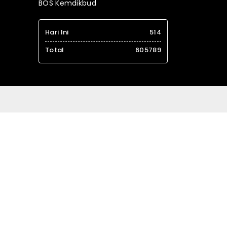
BOS Kemdikbud
Hari Ini
514
Total
605789