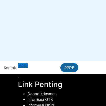
PPDB
n
Kontak
PPDB
Link Penting
Dapodikdasmen
Informasi GTK
Informasi NISN