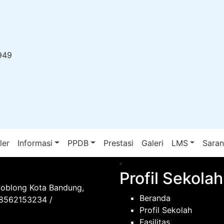
949
ler
Informasi
PPDB
Prestasi
Galeri
LMS
Sara
Profil Sekolah
Coblong Kota Bandung,
Beranda
08562153234 /
Profil Sekolah
Fasilitas