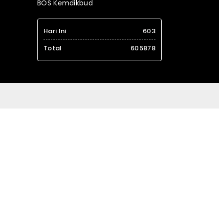
BOS Kemdikbud
Hari Ini
603
Total
605878