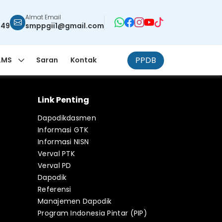
Almat Email
949
smppgii1@gmail.com
PPDB
LMS
Saran
Kontak
Link Penting
Dapodikdasmen
Informasi GTK
Informasi NISN
Verval PTK
Verval PD
Dapodik
Referensi
Manajemen Dapodik
Program Indonesia Pintar (PIP)