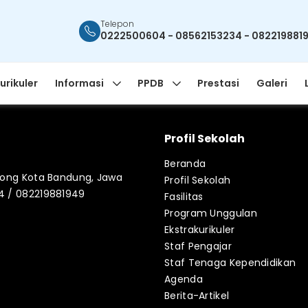
Telepon
0222500604 - 08562153234 - 082219881
urikuler
Informasi
PPDB
Prestasi
Galeri
Profil Sekolah
Beranda
blong Kota Bandung, Jawa
Profil Sekolah
34 / 082219881949
Fasilitas
Program Unggulan
Ekstrakurikuler
Staf Pengajar
Staf Tenaga Kependidikan
Agenda
Berita-Artikel