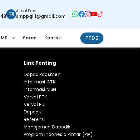
Almat Email
949
smppgii1@gmail.com
PPDB
LMS
Saran
Kontak
Link Penting
Dapodikdasmen
Informasi GTK
Informasi NISN
Verval PTK
Verval PD
Dapodik
Referensi
Manajemen Dapodik
Program Indonesia Pintar (PIP)