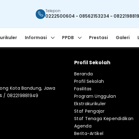
Telepon
0222500604 - 08562153234 - 082219881
urikuler
Informasi
PPDB
Prestasi
Galeri
Profil Sekolah
Beranda
Profil Sekolah
blong Kota Bandung, Jawa
Fasilitas
34 / 082219881949
Program Unggulan
Ekstrakurikuler
Staf Pengajar
Staf Tenaga Kependidikan
Agenda
Berita-Artikel