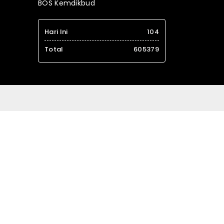
BOS Kemdikbud
Hari Ini
104
Total
605379