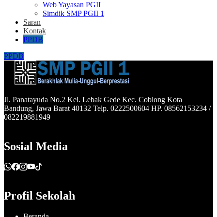
Web Yayasan PGII
Simdik SMP PGII 1
Saran
Kontak
PPDB
PPDB
Jl. Panatayuda No.2 Kel. Lebak Gede Kec. Coblong Kota
Bandung, Jawa Barat 40132 Telp. 0222500604 HP. 08562153234 /
082219881949
Sosial Media
Profil Sekolah
Beranda