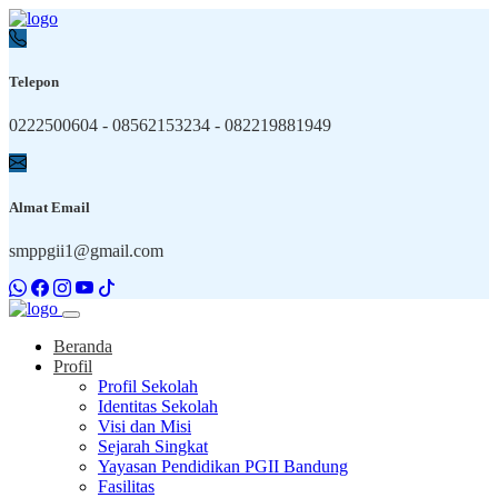
Telepon
0222500604 - 08562153234 - 082219881949
Almat Email
smppgii1@gmail.com
Beranda
Profil
Profil Sekolah
Identitas Sekolah
Visi dan Misi
Sejarah Singkat
Yayasan Pendidikan PGII Bandung
Fasilitas