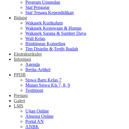
Program Unggulan
Staf Pengajar
Staf Tenaga Kependidikan
Bidang
Wakasek Kurikulum
Wakasek Kesiswaan & Humas
Wakasek Sarana & Sumber Daya
Wali Kelas
Bimbingan Konseling
Tim Disiplin & Tertib Ibadah
Ekstrakurikuler
Informasi
Agenda
Berita-Artikel
PPDB
Siswa Baru Kelas 7
Mutasi Siswa Kls 7, 8, 9
Testimoni
Prestasi
Galeri
LMS
Ujian Online
Absensi Online
Portal AN
ANBK